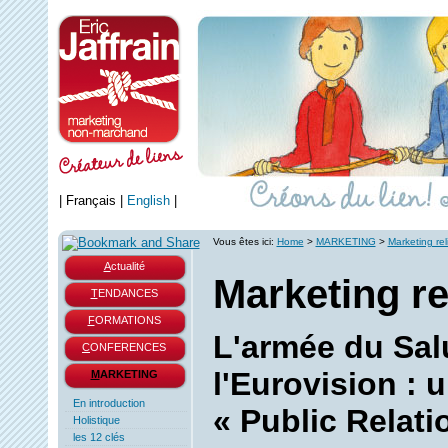
|
Français
|
English
|
Vous êtes ici:
Home
>
MARKETING
>
Marketing rel
A
ctualité
Marketing re
T
ENDANCES
F
ORMATIONS
L'armée du Sal
C
ONFERENCES
l'Eurovision :
M
ARKETING
En introduction
« Public Relati
Holistique
les 12 clés