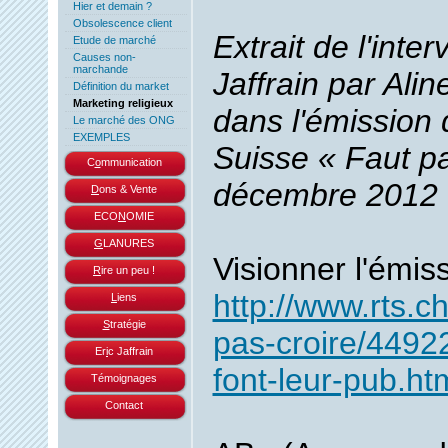
Hier et demain ?
Obsolescence client
Extrait de l'inter
Etude de marché
Causes non-
marchande
Jaffrain par Ali
Définition du market
Marketing religieux
dans l'émission d
Le marché des ONG
EXEMPLES
Suisse « Faut pa
C
o
mmunication
décembre 2012
D
ons & Vente
ECO
N
OMIE
G
LANURES
Visionner l'émiss
R
ire un peu !
http://www.rts.ch
L
iens
S
tratégie
pas-croire/44922
Er
i
c Jaffrain
font-leur-pub.ht
Témoignages
Contact