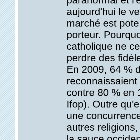
paranormal et l'
aujourd'hui le v
marché est poten
porteur. Pourquoi
catholique ne ce
perdre des fidè
En 2009, 64 % d
reconnaissaient
contre 80 % en
Ifop). Outre qu'e
une concurrence
autres religions
la sauce occiden