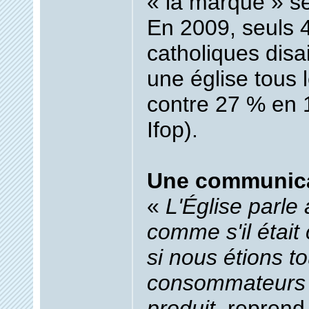
« la marque » se 
En 2009, seuls 
catholiques disa
une église tous 
contre 27 % en
Ifop).
Une communicat
«
L'Église parle
comme s'il étai
si nous étions t
consommateurs 
produit
, reprend 