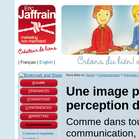
|
Français
|
English
|
Vous êtes ici:
Home
>
Communication
>
Préjugés 
A
ctualité
Une image p
T
ENDANCES
F
ORMATIONS
perception d
C
ONFERENCES
M
ARKETING
Comme dans to
C
o
mmunication
communication, 
Commerce équitable
Accident ?