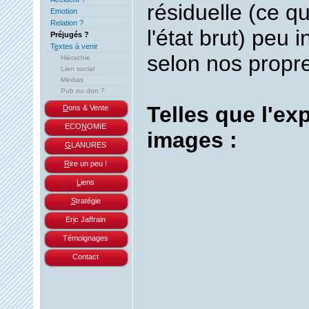
résiduelle (ce q
Emotion
Relation ?
l'état brut) peu 
Préjugés ?
T
e
xtes à venir
selon nos propr
Hiérachie
Lien social
Médias
Pub ou don ?
Telles que l'ex
D
ons & Vente
ECO
N
OMIE
images :
G
LANURES
R
ire un peu !
L
iens
S
tratégie
Er
i
c Jaffrain
Témoignages
Contact