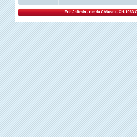
Eric Jaffrain - rue du Château - CH-1063