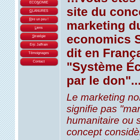
ECO
N
OMIE
site du conc
G
LANURES
R
ire un peu !
marketing du
L
iens
economics 
S
tratégie
Er
i
c Jaffrain
dit en França
Témoignages
Contact
"Système É
par le don".
Le marketing n
signifie pas "ma
humanitaire ou s
concept considè