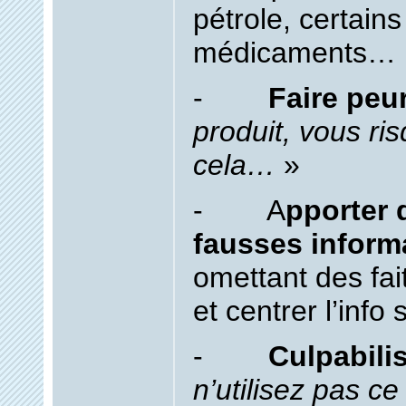
pétrole, certains
médicaments… 
-
Faire peu
produit, vous ri
cela…
»
- A
pporter 
fausses inform
omettant des fait
et centrer l’info 
-
Culpabili
n’utilisez pas ce