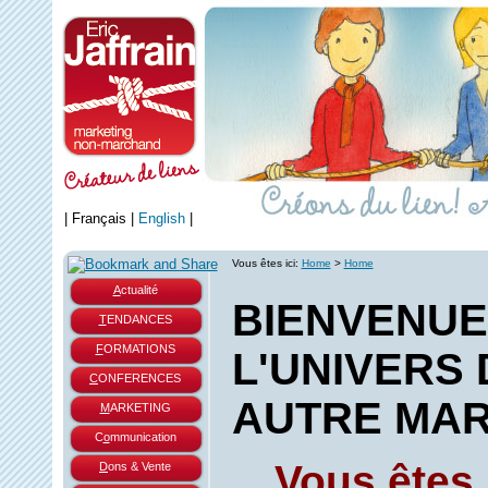
|
Français
|
English
|
Vous êtes ici:
Home
>
Home
A
ctualité
BIENVENUE
T
ENDANCES
F
ORMATIONS
L'UNIVERS 
C
ONFERENCES
AUTRE MAR
M
ARKETING
C
o
mmunication
…Vous êtes s
D
ons & Vente