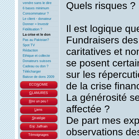
Quels risques ?
vendre sans le dire
6 bases minimum
Consommateur ?
Le client - donateur
Donner = Investir
Il est logique qu
Fidélisation ?
La crise et le don
Fundraisers des
Pas au Pakistan?
Spot TV
caritatives et 
Rédaction
Ethique et collecte
se posent certa
Donateurs suisses
Cadeau ou don ?
sur les répercut
Télécharger
Baisse de dons 2009
de la crise fina
ECO
N
OMIE
G
LANURES
La générosité ser
R
ire un peu !
affectée ?
L
iens
De part mes exp
S
tratégie
Er
i
c Jaffrain
observations de
Témoignages