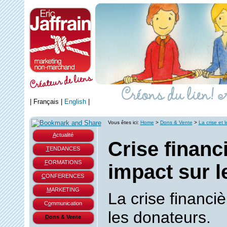
|
Français
|
English
|
Vous êtes ici:
Home
>
Dons & Vente
>
La crise et 
A
ctualité
Crise financ
T
ENDANCES
F
ORMATIONS
impact sur l
C
ONFERENCES
M
ARKETING
La crise financiè
C
o
mmunication
les donateurs.
D
ons & Vente