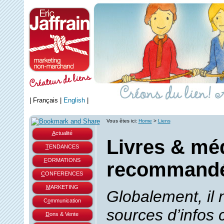
|
Français
|
English
|
Vous êtes ici:
Home
>
Liens
A
ctualité
Livres & mé
T
ENDANCES
F
ORMATIONS
recommand
C
ONFERENCES
M
ARKETING
Globalement, il 
C
o
mmunication
sources d’infos
D
ons & Vente