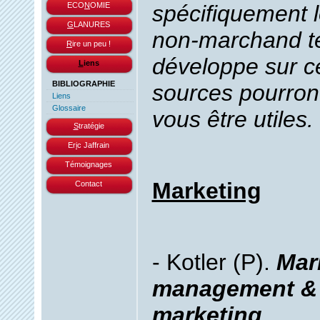
ECO
N
OMIE
spécifiquement 
G
LANURES
non-marchand te
R
ire un peu !
développe sur ce
L
iens
BIBLIOGRAPHIE
sources pourron
Liens
Glossaire
vous être utiles.
S
tratégie
Er
i
c Jaffrain
Témoignages
Marketing
Contact
- Kotler (P).
Mar
management & 
marketing
.