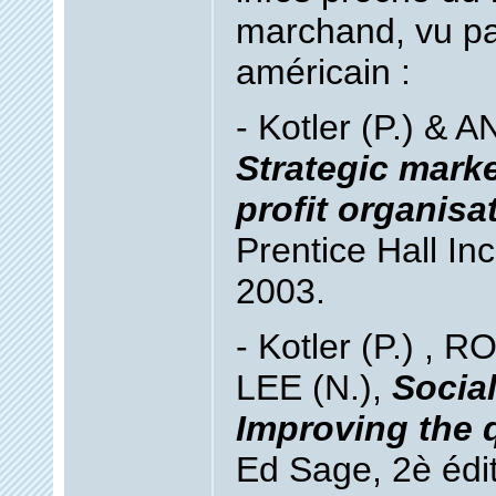
marchand, vu pa
américain :
- Kotler (P.) &
Strategic marke
profit organisa
Prentice Hall Inc
2003.
- Kotler (P.) , 
LEE (N.),
Social
Improving the qu
Ed Sage, 2è édit