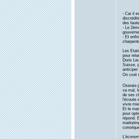
- Car il 
discrédit
des faute
- Le 2èm
gouverne
- Et enfi
charpenté
Les Etats
pour rela
Doris Leu
Suisse, 
anticiper
On croit r
Oserais-j
va mal, l
de ses cl
l'écoute 
vivre mie
Et le mar
pour opti
répond. E
marketing
conséque
L'économ