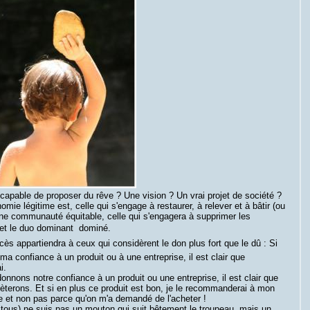
capable de proposer du rêve ? Une vision ? Un vrai projet de société ?
mie légitime est, celle qui s'engage à restaurer, à relever et à bâtir (ou
une communauté équitable, celle qui s'engagera à supprimer les
et le duo dominant  dominé.
ccès appartiendra à ceux qui considèrent le don plus fort que le dû : Si
ma confiance à un produit ou à une entreprise, il est clair que
i.
onnons notre confiance à un produit ou une entreprise, il est clair que
terons. Et si en plus ce produit est bon, je le recommanderai à mon
e et non pas parce qu'on m'a demandé de l'acheter !
tous) ne suis pas un mouton qui suit bêtement le troupeau, mais un