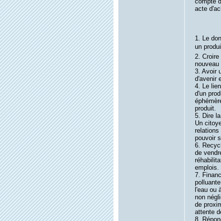
compte d
acte d'ac
1. Le don
un produi
2. Croire
nouveau 
3. Avoir 
d'avenir 
4. Le lie
d'un prod
éphémère.
produit.
5. Dire la
Un citoye
relations
pouvoir s
6. Recycl
de vendre
réhabilit
emplois.
7. Financ
polluante
l'eau ou 
non négl
de proxim
attente 
8. Répon