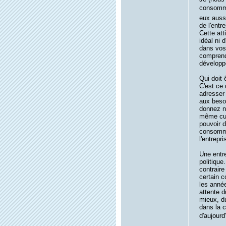
consomm'
eux auss
de l'entre
Cette atti
idéal ni
dans vos
comprend 
développ
Qui doit 
C'est ce
adresser 
aux besoi
donnez no
même cur
pouvoir 
consomma
l'entrepr
Une entre
politique
contraire
certain c
les année
attente d
mieux, d
dans la 
d'aujourd