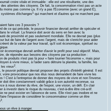
pourrait croire vitale et immuable : elle est une résultante, une des
des attentes des citoyens. De fait, la consommation n'est pas un acte
 du moins pas comme ça. Il n'y a pas l'Economie (avec un grand E),
1
 systèmes d'échanges
qui marchent et d'autres qui ne marchent pas
ient faire ces 3 pouvoirs ?
rd de ce qui précède, le pouvoir financier devrait arrêter de spéculer et
dans le virtuel. La finance doit avoir du sens en lien avec la
té de proximité et pas seulement mondiale. Elle ne devrait pas (plus
pour but de faire de l'argent avec l'argent, mais de s'enrichir pour aider
créent de la valeur par leur travail, qu'il soit économique, spirituel ou
gique.
oir économique devrait arrêter d'avoir le profit pour seul objectif. Mais,
ire, de répondre aux besoins des citoyens par sa production :
on de produits n'est pas là pour « faire tourner l'économie », mais pour
citoyen à vivre mieux, à l'aider sans détruire la planète, la famille, les
2
 les vieux
.
n, le pouvoir politique devrait proposer des projets d'intérêt général. Il est
r, voire provocateur que nos élus nous demandent de faire vivre les
es ! C'est à l'entreprise de donner des moyens de vivre et non l'inverse.
r doit être constamment validé grâce à son autorité reconnue, sa
e à nous donner du rêve, de l'espoir, une vision, un défi. En clair
r à investir dans le risque du nouveau, c'est-à-dire être cré-a-tif.
e ne peut exister en l'absence de sens. Elle n'est pas inodore et ne
 faire l'impasse de considérer le consommateur comme un être
3
e
.
ous un rêve à manger.