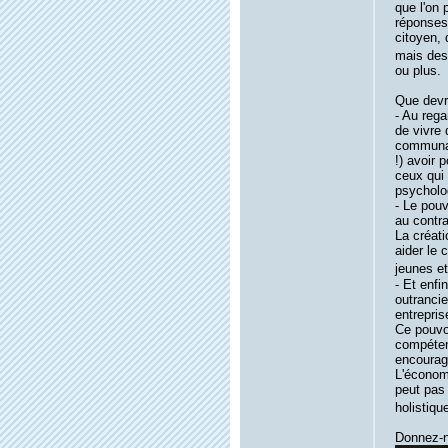
que l'on 
réponses 
citoyen,
mais des
ou plus.
Que devra
- Au rega
de vivre 
communau
!) avoir 
ceux qui 
psycholo
- Le pouv
au contra
La créati
aider le 
jeunes et
- Et enfi
outrancie
entrepris
Ce pouvoi
compétenc
encourage
L'économi
peut pas
holistiqu
Donnez-n