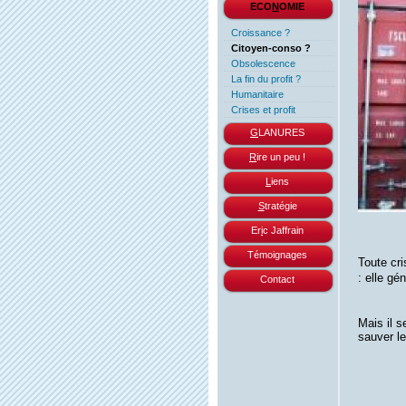
ECO
N
OMIE
Croissance ?
Citoyen-conso ?
Obsolescence
La fin du profit ?
Humanitaire
Crises et profit
G
LANURES
R
ire un peu !
L
iens
S
tratégie
Er
i
c Jaffrain
Témoignages
Toute cri
: elle gé
Contact
Mais il s
sauver l