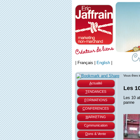
|
Français
|
English
|
Vous êtes i
A
ctualité
Les 10
T
ENDANCES
Les 10 a
F
ORMATIONS
panne
C
ONFERENCES
M
ARKETING
C
o
mmunication
D
ons & Vente