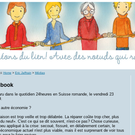
ci:
Home
>
Eric Jaffrain
>
Médias
 book
aru dans le quotidien 24heures en Suisse romande, le vendredi 23
9.
 autre économie ?
ison est trop veille et trop délabrée. La réparer coûte trop cher, plus
 du neuf».
C'est ce qui se dit souvent, n'est-ce pas? Chose curieuse,
peu appliqué à la crise: secoué, fissuré, en délabrement certain, le
conomique actuel n'est plus viable, mais il est surprenant de voir tous
s pour le faire revivre.