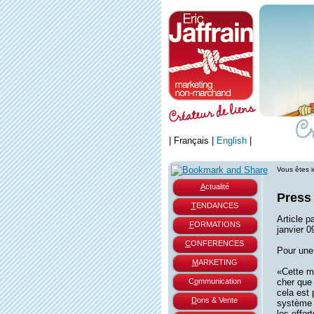
|
Français
|
English
|
Vous êtes i
A
ctualité
Press
T
ENDANCES
Article p
F
ORMATIONS
janvier 0
C
ONFERENCES
Pour une
M
ARKETING
«Cette ma
C
o
mmunication
cher que
cela est 
D
ons & Vente
système é
les effort