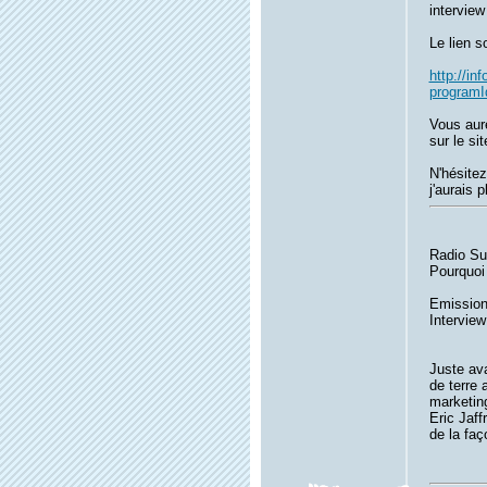
intervie
Le lien 
http://inf
programI
Vous aure
sur le sit
N'hésite
j'aurais 
Radio Su
Pourquoi
Emission
Interview
Juste ava
de terre 
marketin
Eric Jaff
de la faç