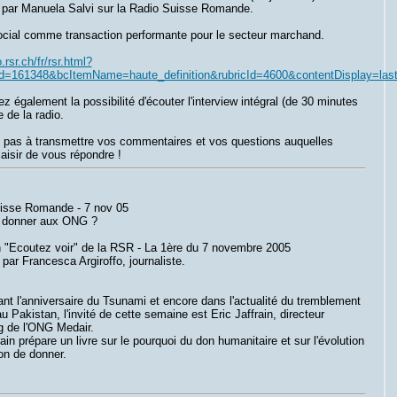
w par Manuela Salvi sur la Radio Suisse Romande.
social comme transaction performante pour le secteur marchand.
o.rsr.ch/fr/rsr.html?
d=161348&bcItemName=haute_definition&rubricId=4600&contentDisplay=las
z également la possibilité d'écouter l'interview intégral (de 30 minutes
e de la radio.
z pas à transmettre vos commentaires et vos questions auquelles
plaisir de vous répondre !
isse Romande - 7 nov 05
 donner aux ONG ?
 "Ecoutez voir" de la RSR - La 1ère du 7 novembre 2005
 par Francesca Argiroffo, journaliste.
nt l'anniversaire du Tsunami et encore dans l'actualité du tremblement
au Pakistan, l'invité de cette semaine est Eric Jaffrain, directeur
g de l'ONG Medair.
rain prépare un livre sur le pourquoi du don humanitaire et sur l'évolution
on de donner.