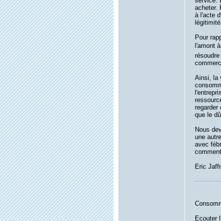
service. 
acheter. 
à l'acte 
légitimit
Pour rapp
l'amont à
résoudre 
commerci
Ainsi, la
consommat
l'entrepr
ressource
regarder 
que le dû
Nous devo
une autre
avec fébr
comment,
Eric Jaff
Consomme
Ecouter l