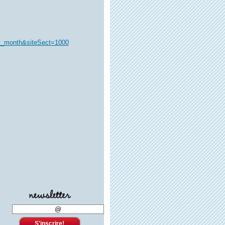
t_month&siteSect=1000
S'inscrire!