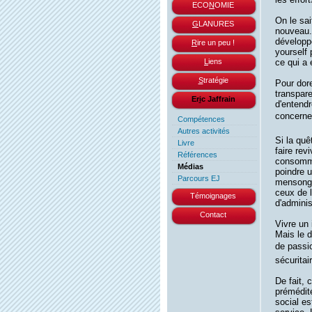
ECO
N
OMIE
On le sai
G
LANURES
nouveau. 
développe
R
ire un peu !
yourself 
L
iens
ce qui a 
S
tratégie
Pour dor
transpare
Er
i
c Jaffrain
d'entendr
concerne 
Compétences
Autres activités
Si la quê
Livre
faire rev
Références
consomma
Médias
poindre u
Parcours EJ
mensonge
ceux de l
Témoignages
d'adminis
Contact
Vivre un 
Mais le d
de passio
sécuritair
De fait, 
prémédité
social e