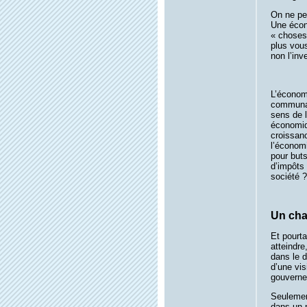
On ne pe
Une écono
« choses 
plus vous
non l’in
L’économi
communau
sens de 
économiqu
croissan
l’économi
pour buts
d’impôts 
société ?
Un cha
Et pourta
atteindre
dans le d
d’une vis
gouverne
Seulement
dans un