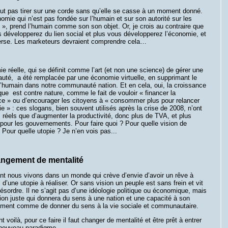
ut pas tirer sur une corde sans qu’elle se casse à un moment donné.
mie qui n’est pas fondée sur l’humain et sur son autorité sur les
», prend l’humain comme son son objet. Or, je crois au contraire que
 développerez du lien social et plus vous développerez l’économie, et
verse. Les marketeurs devraient comprendre cela…
e réelle, qui se définit comme l’art (et non une science) de gérer une
té, a été remplacée par une économie virtuelle, en supprimant le
l’humain dans notre communauté nation. Et en cela, oui, la croissance
e est contre nature, comme le fait de vouloir « financer la
ce » ou d’encourager les citoyens à « consommer plus pour relancer
e » : ces slogans, bien souvent utilisés après la crise de 2008, n’ont
 réels que d’augmenter la productivité, donc plus de TVA, et plus
pour les gouvernements. Pour faire quoi ? Pour quelle vision de
 Pour quelle utopie ? Je n’en vois pas...
ngement de mentalité
nt nous vivons dans un monde qui crève d’envie d’avoir un rêve à
, d’une utopie à réaliser. Or sans vision un peuple est sans frein et vit
ésordre. Il ne s’agit pas d’une idéologie politique ou économique, mais
ion juste qui donnera du sens à une nation et une capacité à son
ment comme de donner du sens à la vie sociale et communautaire.
 voilà, pour ce faire il faut changer de mentalité et être prêt à entrer
 nouveau paradigme…