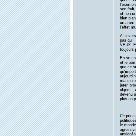
l’exemple
son fruit
et non un
bien plan
un arbre.
l’effet mu
A l’inver
pas qu’i
VEUX. Et 
toujours 
En se con
et le bon
que ce su
qu’import
aujourd’h
manipuler
jeter lor
objectif,
devenu un
plus on 
Ce princi
politique
le monde.
agressivi
anxiogèn