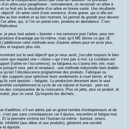
 d’un arbre pour paraphraser : normalement, on reconnaît un arbre à
, et ce fruit est la résultante d’un arbre en bonne santé. Une résultante
 objectif. Un arbre vient d’une semence, d’une graine, qui si elle est
tée au bon endroit et au bon moment, lui permet de grandir pour devenir
 Cet arbre, qui, si l’on en prend soin, produira en abondance. C’est
ltiplicateur.
se, je peux tout autant « booster » ma semence puis l’arbre, pour non
l produise d’avantage par lui-même, mais qu’il ME donne ce que JE
j’additionne cette méthode avec d’autres arbres pour en avoir plus,
plus et toujours plus vite.
centrant sur le seul objectif que je veux avoir, j’occulte toujours le bien
 sens que requiert une « chose » qui n’est pas à moi. Le corollaire est
pport (l’arbre en l’occurrence), se fatiguera ou s’usera très vite, mais
e puisqu’il sera jeté et remplacé : une méthode industrielle bien établie
ui qu’est l’obsolescence programmée des produits. Fabriquer ou
 des supports pour optimiser leurs rendements à court terme, et les
squ’ils sont épuisés – fatigués. La production devenant alors le seul
 annihile complètement le cycle de vie naturel et humain : jeter est
e des composantes de la croissance. Plus on jette, plus on produit, et
produit, plus on vend. Qu’importe les déchets…
pe d’addition, s’il est admis par un grand nombre d’entrepreneurs et de
s, n’est pas sans conséquences car il épuise, encombre et fatigue tout
 Et la première victime est l’humain lui-même : burnout, stress,
té, infidélité (aux idées et aux produits), génèrent une société
e et égoïste.