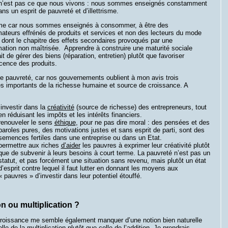
n’est pas ce que nous vivons : nous sommes enseignés constamment
ans un esprit de pauvreté et d’illettrisme.
risme car nous sommes enseignés à consommer, à être des
teurs effrénés de produits et services et non des lecteurs du mode
 dont le chapitre des effets secondaires provoqués par une
tion non maîtrisée. Apprendre à construire une maturité sociale
it de gérer des biens (réparation, entretien) plutôt que favoriser
cence des produits.
de pauvreté, car nos gouvernements oublient à mon avis trois
s importants de la richesse humaine et source de croissance. A
investir dans la
créativité
(source de richesse) des entrepreneurs, tout
en réduisant les impôts et les intérêts financiers.
renouveler le sens
éthique
, pour ne pas dire moral : des pensées et des
paroles pures, des motivations justes et sans esprit de parti, sont des
semences fertiles dans une entreprise ou dans un Etat.
permettre aux riches
d’aider
les pauvres à exprimer leur créativité plutôt
que de subvenir à leurs besoins à court terme. La pauvreté n’est pas un
statut, et pas forcément une situation sans revenu, mais plutôt un état
d’esprit contre lequel il faut lutter en donnant les moyens aux
« pauvres » d’investir dans leur potentiel étouffé.
n ou multiplication ?
croissance me semble également manquer d’une notion bien naturelle
elle de la multiplication plutôt que celle de l’addition. Je prendrais