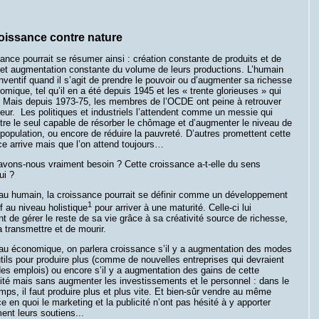
oissance contre nature
ance pourrait se résumer ainsi : création constante de produits et de
 et augmentation constante du volume de leurs productions. L’humain
inventif quand il s’agit de prendre le pouvoir ou d’augmenter sa richesse
omique, tel qu’il en a été depuis 1945 et les « trente glorieuses » qui
t. Mais depuis 1973-75, les membres de l’OCDE ont peine à retrouver
eur. Les politiques et industriels l’attendent comme un messie qui
re le seul capable de résorber le chômage et d’augmenter le niveau de
 population, ou encore de réduire la pauvreté. D’autres promettent cette
e arrive mais que l’on attend toujours…
avons-nous vraiment besoin ? Cette croissance a-t-elle du sens
ui ?
eau humain, la croissance pourrait se définir comme un développement
1
f au niveau holistique
pour arriver à une maturité. Celle-ci lui
t de gérer le reste de sa vie grâce à sa créativité source de richesse,
a transmettre et de mourir.
eau économique, on parlera croissance s’il y a augmentation des modes
tils pour produire plus (comme de nouvelles entreprises qui devraient
es emplois) ou encore s’il y a augmentation des gains de cette
ité mais sans augmenter les investissements et le personnel : dans le
s, il faut produire plus et plus vite. Et bien-sûr vendre au même
e en quoi le marketing et la publicité n’ont pas hésité à y apporter
nt leurs soutiens...