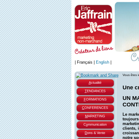
|
Français
|
English
|
Vous êtes i
A
ctualité
Une c
T
ENDANCES
UN M
F
ORMATIONS
CONT
C
ONFERENCES
Le marke
M
ARKETING
toujours
marketin
C
o
mmunication
clients, 
croissan
D
ons & Vente
notre so