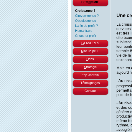
ECO
N
OMIE
Croissance ?
Une cr
Citoyen-conso ?
Obsolescence
La croiss
La fin du profit ?
services
Humanitaire
est très 
Crises et profit
dite écon
suiviren
G
LANURES
leur bonh
semble êt
R
ire un peu !
vie de la
L
iens
croissanc
S
tratégie
Mais en 
aujourd’h
Er
i
c Jaffrain
- Au niv
Témoignages
progressi
permettan
Contact
puis de l
- Au niv
et des ou
générer d
productiv
même temp
rythme, c
aveugléme