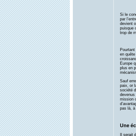
Si le con
par l’ent
devient o
puisque 
trop de m
Pourtant 
en quête 
croissanc
Europe q
plus en 
mécanism
Sauf erre
paix, or
société 
devenus d
mission o
d’avantag
pas là, à
Une é
Il serait