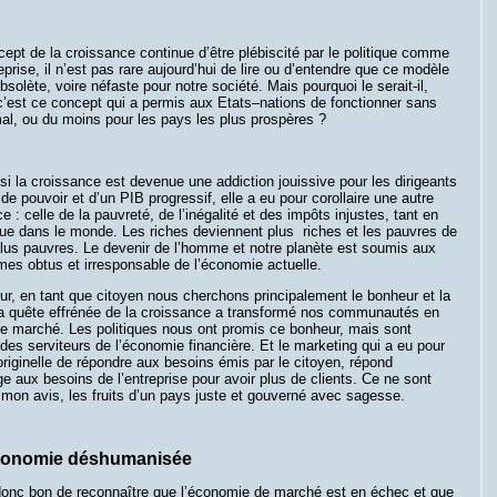
cept de la croissance continue d’être plébiscité par le politique comme
reprise, il n’est pas rare aujourd’hui de lire ou d’entendre que ce modèle
bsolète, voire néfaste pour notre société. Mais pourquoi le serait-il,
c’est ce concept qui a permis aux Etats–nations de fonctionner sans
al, ou du moins pour les pays les plus prospères ?
si la croissance est devenue une addiction jouissive pour les dirigeants
de pouvoir et d’un PIB progressif, elle a eu pour corollaire une autre
e : celle de la pauvreté, de l’inégalité et des impôts injustes, tant en
ue dans le monde. Les riches deviennent plus riches et les pauvres de
plus pauvres. Le devenir de l’homme et notre planète est soumis aux
es obtus et irresponsable de l’économie actuelle.
ur, en tant que citoyen nous cherchons principalement le bonheur et la
 la quête effrénée de la croissance a transformé nos communautés en
de marché. Les politiques nous ont promis ce bonheur, mais sont
es serviteurs de l’économie financière. Et le marketing qui a eu pour
riginelle de répondre aux besoins émis par le citoyen, répond
e aux besoins de l’entreprise pour avoir plus de clients. Ce ne sont
 mon avis, les fruits d’un pays juste et gouverné avec sagesse.
conomie déshumanisée
 donc bon de reconnaître que l’économie de marché est en échec et que