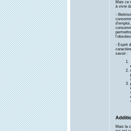
Mais ce 
à vivre d
- Illett
consomma
d’emploi,
consomma
permettra
l’obsoles
- Esprit 
caractère
savoir :
Additio
Mais la 
qui est c