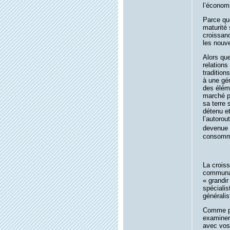
l’économi
Parce qu
maturité
croissan
les nouve
Alors qu
relations
traditio
à une gén
des élém
marché pu
sa terre
détenu et
l’autorou
devenue t
consomm
La croiss
communau
« grandi
spécialis
généralis
Comme pa
examiner
avec vos