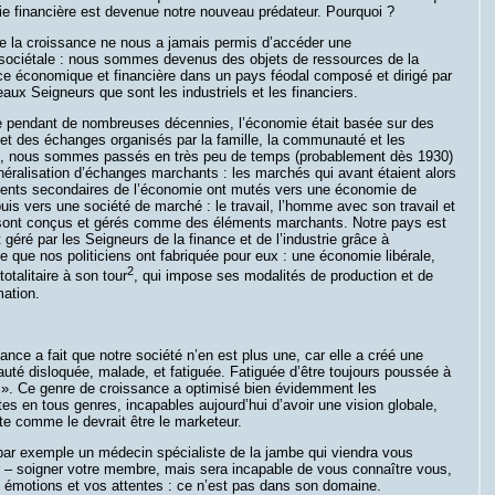
e financière est devenue notre nouveau prédateur. Pourquoi ?
e la croissance ne nous a jamais permis d’accéder une
 sociétale : nous sommes devenus des objets de ressources de la
ce économique et financière dans un pays féodal composé et dirigé par
aux Seigneurs que sont les industriels et les financiers.
e pendant de nombreuses décennies, l’économie était basée sur des
 et des échanges organisés par la famille, la communauté et les
ns, nous sommes passés en très peu de temps (probablement dès 1930)
éralisation d’échanges marchants : les marchés qui avant étaient alors
ents secondaires de l’économie ont mutés vers une économie de
is vers une société de marché : le travail, l’homme avec son travail et
 sont conçus et gérés comme des éléments marchants. Notre pays est
 géré par les Seigneurs de la finance et de l’industrie grâce à
te que nos politiciens ont fabriquée pour eux : une économie libérale,
2
otalitaire à son tour
, qui impose ses modalités de production et de
ation.
ance a fait que notre société n’en est plus une, car elle a créé une
té disloquée, malade, et fatiguée. Fatiguée d’être toujours poussée à
r ». Ce genre de croissance a optimisé bien évidemment les
tes en tous genres, incapables aujourd’hui d’avoir une vision globale,
te comme le devrait être le marketeur.
r exemple un médecin spécialiste de la jambe qui viendra vous
 – soigner votre membre, mais sera incapable de vous connaître vous,
 émotions et vos attentes : ce n’est pas dans son domaine.