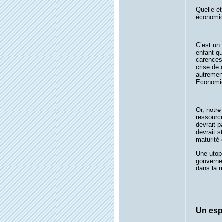
Quelle ét
économi
C’est un
enfant qu
carences 
crise de 
autremen
Economie
Or, notre
ressourc
devrait p
devrait 
maturité 
Une utopi
gouverne
dans la m
Un esp