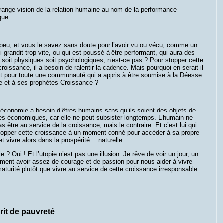
range vision de la relation humaine au nom de la performance
que…
 peu, et vous le savez sans doute pour l’avoir vu ou vécu, comme un
i grandit trop vite, ou qui est poussé à être performant, qui aura des
soit physiques soit psychologiques, n’est-ce pas ? Pour stopper cette
croissance, il a besoin de ralentir la cadence. Mais pourquoi en serait-il
t pour toute une communauté qui a appris à être soumise à la Déesse
 et à ses prophètes Croissance ?
 économie a besoin d’êtres humains sans qu’ils soient des objets de
es économiques, car elle ne peut subsister longtemps. L’humain ne
as être au service de la croissance, mais le contraire. Et c’est lui qui
stopper cette croissance à un moment donné pour accéder à sa propre
et vivre alors dans la prospérité… naturelle.
e ? Oui ! Et l’utopie n’est pas une illusion. Je rêve de voir un jour, un
ment avoir assez de courage et de passion pour nous aider à vivre
aturité plutôt que vivre au service de cette croissance irresponsable.
rit de pauvreté