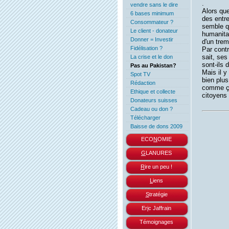
.
vendre sans le dire
Alors que
6 bases minimum
des entre
Consommateur ?
semble q
Le client - donateur
humanitai
Donner = Investir
d'un trem
Fidélisation ?
Par contr
sait, ses
La crise et le don
sont-ils 
Pas au Pakistan?
Mais il y
Spot TV
bien plus
Rédaction
comme ça
Ethique et collecte
citoyens
Donateurs suisses
Cadeau ou don ?
Télécharger
Baisse de dons 2009
ECO
N
OMIE
G
LANURES
R
ire un peu !
L
iens
S
tratégie
Er
i
c Jaffrain
Témoignages