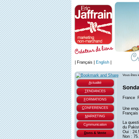
|
Français
|
English
|
Vous êtes i
A
ctualité
Sondag
T
ENDANCES
France  
F
ORMATIONS
C
ONFERENCES
Une enquê
Français 
M
ARKETING
La questi
C
o
mmunication
du Pakist
Oui : 24
D
ons & Vente
Non : 75