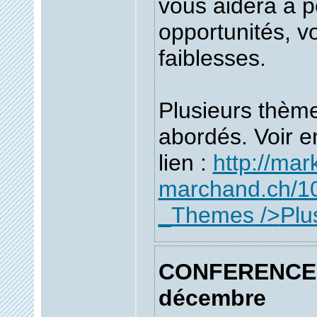
vous aidera a p
opportunités, v
faiblesses.
Plusieurs thèm
abordés. Voir en
lien :
http://mar
marchand.ch/10
_Themes
/>
Plu
CONFERENCE 
décembre