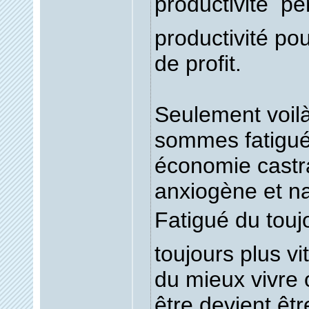
productivité  p
productivité pou
de profit.
Seulement voil
sommes fatigué
économie castra
anxiogène et na
Fatigué du toujo
toujours plus vi
du mieux vivre 
être devient êtr