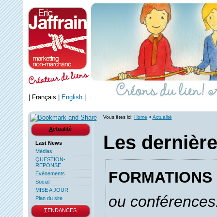
|
Français
|
English
|
Vous êtes ici:
Home
>
Actualité
A
ctualité
Les dernièr
Last News
Médias
QUESTION-
REPONSE
FORMATIONS
Evènements
Social
MISE A JOUR
ou conférences.
Plan du site
T
ENDANCES