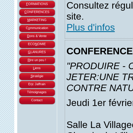
Consultez régu
F
ORMATIONS
C
ONFERENCES
site.
M
ARKETING
Plus d'infos
C
o
mmunication
D
ons & Vente
ECO
N
OMIE
CONFERENCE
G
LANURES
R
ire un peu !
"PRODUIRE -
L
iens
JETER:UNE TR
S
tratégie
Er
i
c Jaffrain
CONTRE NATU
Témoignages
Jeudi 1er févri
Contact
Salle La Village