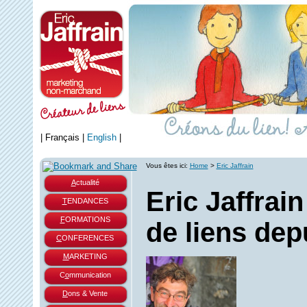
|
Français
|
English
|
Vous êtes ici:
Home
>
Eric Jaffrain
A
ctualité
Eric Jaffrain
T
ENDANCES
F
ORMATIONS
de liens dep
C
ONFERENCES
M
ARKETING
C
o
mmunication
D
ons & Vente