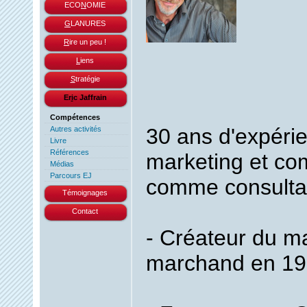
ECO
N
OMIE
G
LANURES
R
ire un peu !
L
iens
S
tratégie
Er
i
c Jaffrain
Compétences
30 ans d'expéri
Autres activités
Livre
Références
marketing et co
Médias
Parcours EJ
comme consulta
Témoignages
Contact
- Créateur du m
marchand en 1