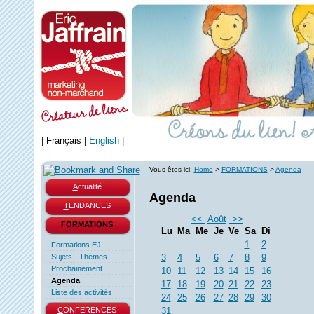
|
Français
|
English
|
Vous êtes ici:
Home
>
FORMATIONS
>
Agenda
A
ctualité
Agenda
T
ENDANCES
<<
Août
>>
F
ORMATIONS
Lu
Ma
Me
Je
Ve
Sa
Di
1
2
Formations EJ
Sujets - Thèmes
3
4
5
6
7
8
9
Prochainement
10
11
12
13
14
15
16
Agenda
17
18
19
20
21
22
23
Liste des activités
24
25
26
27
28
29
30
C
ONFERENCES
31