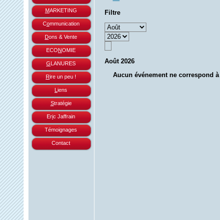
M
ARKETING
Filtre
C
o
mmunication
D
ons & Vente
ECO
N
OMIE
Août 2026
G
LANURES
Aucun événement ne correspond à c
R
ire un peu !
L
iens
S
tratégie
Er
i
c Jaffrain
Témoignages
Contact