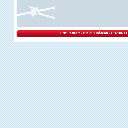
Eric Jaffrain - rue du Château - CH-1063